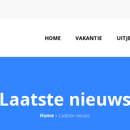
HOME
VAKANTIE
UITJ
Laatste nieuw
Home
»
Laatste nieuws